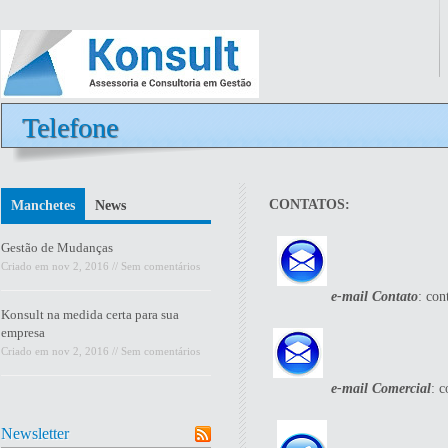
Telefone
CONTATOS:
Manchetes
News
Gestão de Mudanças
Criado em
nov 2, 2016
//
Sem comentários
e-mail Contato
: con
Konsult na medida certa para sua
empresa
Criado em
nov 2, 2016
//
Sem comentários
e-mail Comercial
: 
Newsletter