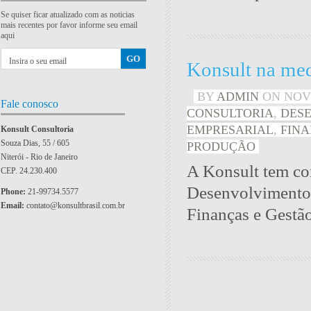
Se quiser ficar atualizado com as noticias
mais recentes por favor informe seu email
aqui
Konsult na med
BY
ADMIN
ON
NOV 
Fale conosco
CONSULTORIA
,
DES
EMPRESARIAL
,
FIN
Konsult Consultoria
Souza Dias, 55 / 605
PRODUÇÃO
Niterói - Rio de Janeiro
A Konsult tem com
CEP. 24.230.400
Desenvolvimento 
Phone:
21-99734.5577
Email:
contato@konsultbrasil.com.br
Finanças e Gestã