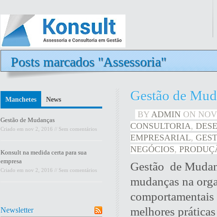
Posts marcados "Assessoria"
Gestão de Mud
Manchetes
News
BY
ADMIN
ON
NOV 
Gestão de Mudanças
CONSULTORIA
,
DES
Criado em
nov 2, 2016
//
Sem comentários
EMPRESARIAL
,
GES
NEGÓCIOS
,
PRODUÇ
Konsult na medida certa para sua
empresa
Gestão de Mudanç
Criado em
nov 2, 2016
//
Sem comentários
mudanças na organ
comportamentais 
melhores práticas
Newsletter