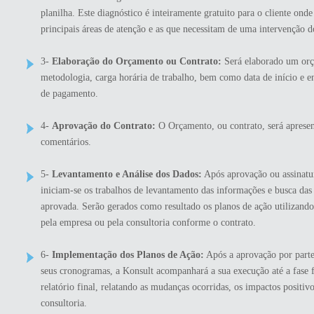
planilha. Este diagnóstico é inteiramente gratuito para o cliente ond
principais áreas de atenção e as que necessitam de uma intervenção d
3-
Elaboração do Orçamento ou Contrato:
Será elaborado um orça
metodologia, carga horária de trabalho, bem como data de início e e
de pagamento.
4-
Aprovação do Contrato:
O Orçamento, ou contrato, será apresen
comentários.
5-
Levantamento e Análise dos Dados:
Após aprovação ou assinatur
iniciam-se os trabalhos de levantamento das informações e busca da
aprovada. Serão gerados como resultado os planos de ação utilizan
pela empresa ou pela consultoria conforme o contrato.
6-
Implementação dos Planos de Ação:
Após a aprovação por parte 
seus cronogramas, a Konsult acompanhará a sua execução até a fase f
relatório final, relatando as mudanças ocorridas, os impactos positiv
consultoria.