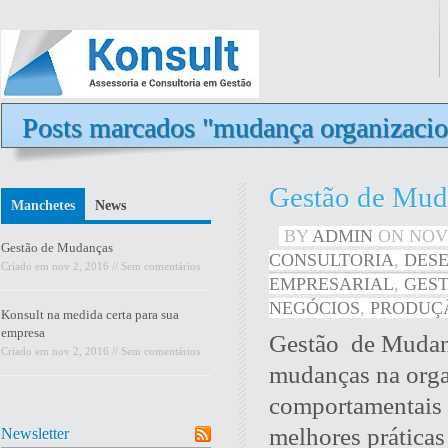
Posts marcados "mudança organizacio
Gestão de Mud
Manchetes
News
BY
ADMIN
ON
NOV 
Gestão de Mudanças
CONSULTORIA
,
DES
Criado em
nov 2, 2016
//
Sem comentários
EMPRESARIAL
,
GES
NEGÓCIOS
,
PRODUÇ
Konsult na medida certa para sua
empresa
Gestão de Mudanç
Criado em
nov 2, 2016
//
Sem comentários
mudanças na organ
comportamentais 
melhores práticas
Newsletter