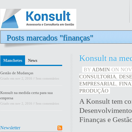
Posts marcados "finanças"
Konsult na med
Manchetes
News
BY
ADMIN
ON
NOV 
Gestão de Mudanças
CONSULTORIA
,
DES
Criado em
nov 2, 2016
//
Sem comentários
EMPRESARIAL
,
FIN
PRODUÇÃO
Konsult na medida certa para sua
empresa
A Konsult tem com
Criado em
nov 2, 2016
//
Sem comentários
Desenvolvimento 
Finanças e Gestã
Newsletter