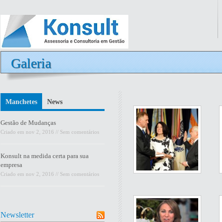
Galeria
Manchetes
News
Gestão de Mudanças
Criado em
nov 2, 2016
//
Sem comentários
Konsult na medida certa para sua
empresa
Criado em
nov 2, 2016
//
Sem comentários
Newsletter