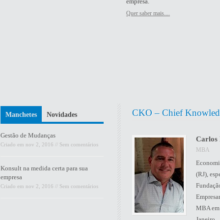
empresa.
Quer saber mais....
CKO – Chief Knowledg
Manchetes
Novidades
Gestão de Mudanças
Carlos
Criado em
nov 2, 2016
//
Sem comentários
MBA
Economis
Konsult na medida certa para sua
(RJ), es
empresa
Fundação
Criado em
nov 2, 2016
//
Sem comentários
Empresar
MBA em 
Janeiro.